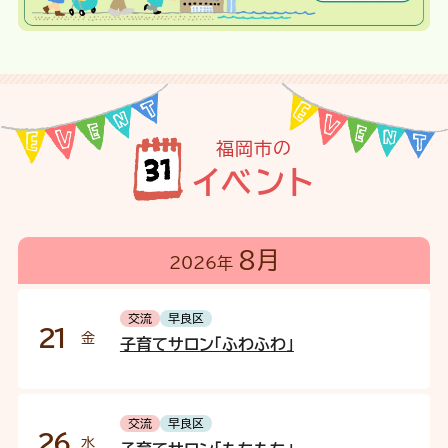
福岡市の
イベント
8月
2026年
交流
早良区
21
金
子育てサロン「ふわふわ」
交流
早良区
26
水