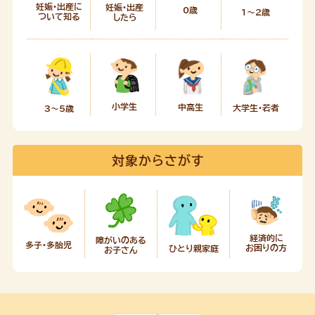
妊娠・出産に
妊娠・出産
0歳
1～2歳
ついて知る
したら
小学生
中高生
大学生・若者
3～5歳
対象からさがす
経済的に
障がいのある
多子・多胎児
お困りの方
ひとり親家庭
お子さん