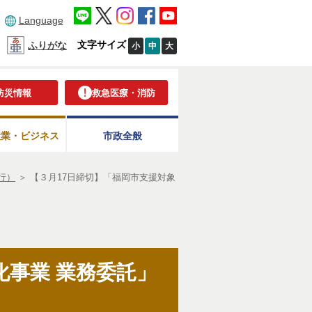
Language
文字サイズ
ふりがな
小
中
大
防災情報
救急医療・消防
産業・ビジネス
市政全般
行）
＞
【３月17日締切】「福岡市支援対象
化事業 業務委託」