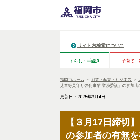
サイト内検索について
くらし・手続き
子育て・
福岡市ホーム
＞
創業・産業・ビジネス
＞
児童等見守り強化事業 業務委託」の参加者
更新日：2025年3月4日
【３月17日締切
の参加者の有無を