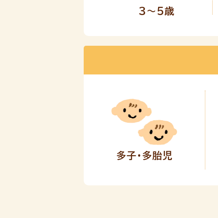
3～5歳
多子・多胎児