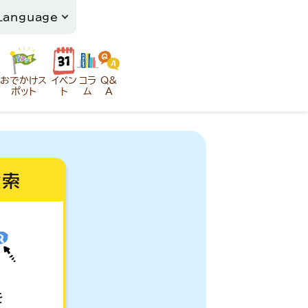
おでかけス
イベン
コラ
Q&
ポット
ト
ム
A
検索
を