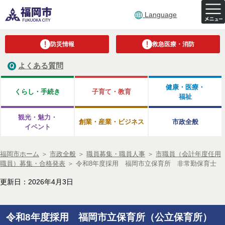
Language
防災情報
救急医療・消防
よくある質問
健康・医療・
くらし・手続き
子育て・教育
福祉
観光・魅力・
創業・産業・ビジネス
市政全般
イベント
福岡市ホーム
＞
市政全般
＞
職員募集・職員人事
＞
市職員（会計年度任用
職員）募集・合格発表
＞
令和8年度採用 福岡市立保育所 非常勤保育士
更新日：2026年4月3日
令和8年度採用 福岡市立保育所（公立保育所）