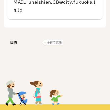
MAIL：
uneishien.CB@city.fukuoka.l
g.jp
目的
子育て支援