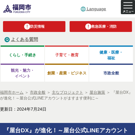
Language
防災情報
救急医療・消防
よくある質問
健康・医療・
くらし・手続き
子育て・教育
福祉
観光・魅力・
創業・産業・ビジネス
市政全般
イベント
福岡市ホーム
＞
市政全般
＞
主なプロジェクト
＞
屋台施策
＞
『屋台DX』
が進化！～屋台公式LINEアカウントがますます便利に～
更新日：2024年7月24日
『屋台DX』が進化！～屋台公式LINEアカウント