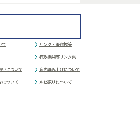
いて
リンク・著作権等
行政機関等リンク集
扱いについて
音声読み上げについて
ィについて
ルビ振りについて