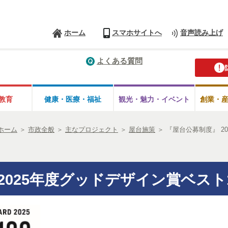
ホーム
スマホサイトへ
音声読み上げ
よくある質問
教育
健康・医療・
福祉
観光・魅力・
イベント
創業・
ホーム
＞
市政全般
＞
主なプロジェクト
＞
屋台施策
＞
『屋台公募制度』 2
2025年度グッドデザイン賞ベスト