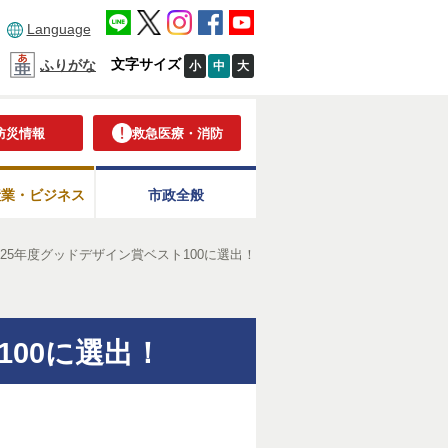
Language
文字サイズ
ふりがな
小
中
大
防災情報
救急医療・消防
産業・ビジネス
市政全般
025年度グッドデザイン賞ベスト100に選出！
100に選出！