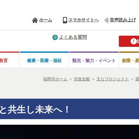
ホーム
スマホサイトへ
音声読み上げ
よくある質問
教育
健康・医療・
福祉
観光・魅力・
イベント
創業・
福岡市ホーム
＞
市政全般
＞
主なプロジェクト
＞
と共生し未来へ！