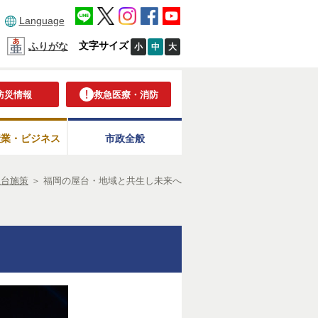
Language
文字サイズ
ふりがな
小
中
大
防災情報
救急医療・消防
産業・ビジネス
市政全般
屋台施策
＞
福岡の屋台・地域と共生し未来へ