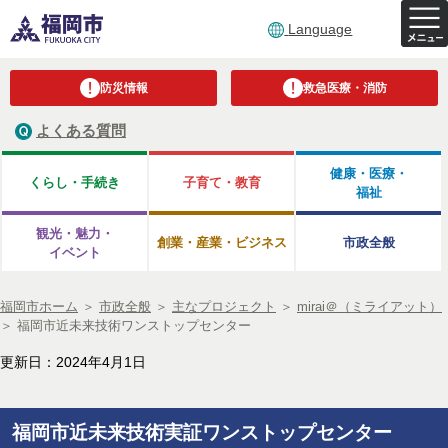
Language
防災情報
救急医療・消防
よくある質問
健康・医療・
くらし・手続き
子育て・教育
福祉
観光・魅力・
創業・産業・ビジネス
市政全般
イベント
福岡市ホーム
＞
市政全般
＞
主なプロジェクト
＞
mirai＠（ミライアット）
＞
福岡市近未来技術ワンストップセンター
更新日：2024年4月1日
福岡市近未来技術実証ワンストップセンター