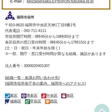
E-mail：
keizaiseisaku.EPB@city.fukuoka.lg.jp
〒810-8620 福岡市中央区天神1丁目8番1号
代表電話：092-711-4111
市役所開庁時間：8時45分から18時00分まで
各区役所の窓口受付時間：8時45分から17時15分まで
(土・日・祝日・年末年始を除く)
※一部、開庁・窓口受付時間が異なる組織、施設があります
法人番号：3000020401307
[
組織一覧・各課お問い合わせ先
]
[
福岡市役所各庁舎の案内、福岡市へのアクセス
]
東区
博多区
中央区
南区
城南区
早良区
西区