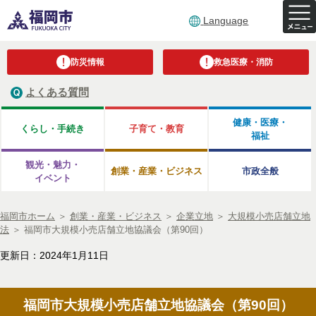
Language
防災情報
救急医療・消防
よくある質問
健康・医療・
くらし・手続き
子育て・教育
福祉
観光・魅力・
創業・産業・ビジネス
市政全般
イベント
福岡市ホーム
＞
創業・産業・ビジネス
＞
企業立地
＞
大規模小売店舗立地
法
＞
福岡市大規模小売店舗立地協議会（第90回）
更新日：2024年1月11日
福岡市大規模小売店舗立地協議会（第90回）