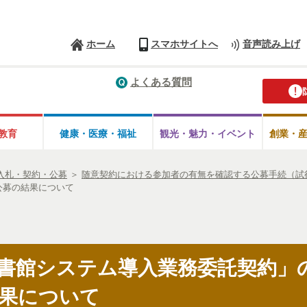
ホーム
スマホサイトへ
音声読み上げ
よくある質問
教育
健康・医療・
福祉
観光・魅力・
イベント
創業・
入札・契約・公募
＞
随意契約における参加者の有無を確認する公募手続（試
公募の結果について
書館システム導入業務委託契約」
果について