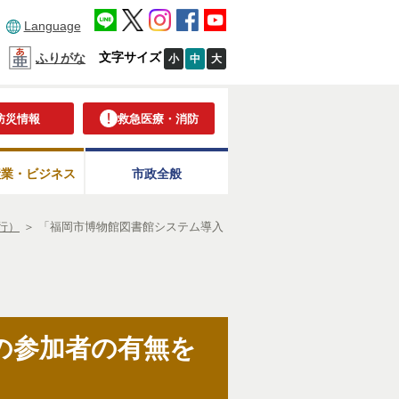
Language
文字サイズ
ふりがな
小
中
大
防災情報
救急医療・消防
産業・ビジネス
市政全般
行）
＞
「福岡市博物館図書館システム導入
の参加者の有無を