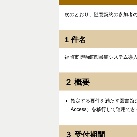
次のとおり、随意契約の参加者
1 件名
福岡市博物館図書館システム導
２ 概要
指定する要件を満たす図書館シ
Access）を移行して運用
３ 受付期間