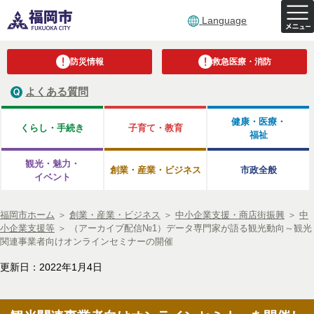
Language
防災情報
救急医療・消防
よくある質問
健康・医療・
くらし・手続き
子育て・教育
福祉
観光・魅力・
創業・産業・ビジネス
市政全般
イベント
福岡市ホーム
＞
創業・産業・ビジネス
＞
中小企業支援・商店街振興
＞
中
小企業支援等
＞
（アーカイブ配信№1）データ専門家が語る観光動向～観光
関連事業者向けオンラインセミナーの開催
更新日：2022年1月4日