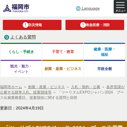
Language
防災情報
救急医療・消防
よくある質問
健康・医療・
くらし・手続き
子育て・教育
福祉
観光・魅力・
創業・産業・ビジネス
市政全般
イベント
福岡市ホーム
＞
創業・産業・ビジネス
＞
入札・契約・公募
＞
各所管課が
公募する競争入札、提案競技等
＞
「ツーリズムEXPOジャパン2024 ブー
ス出展業務委託」提案競技に関する質問と回答
更新日：2024年4月19日