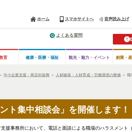
ホーム
スマホサイトへ
音声読み上げ
よくある質問
教育
健康・医療・
福祉
観光・魅力・
イベント
創業・
＞
中小企業支援・商店街振興
＞
人材確保・人材育成・労働環境の整備
＞
職
ント集中相談会」を開催します！
者支援事務所において、電話と面談による職場のハラスメント