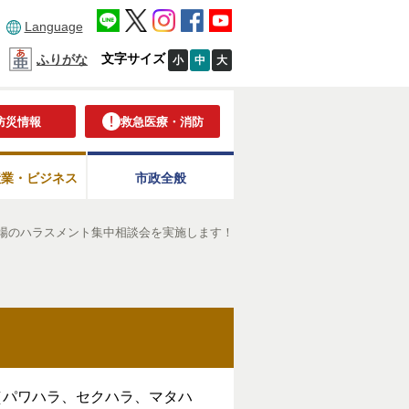
Language
文字サイズ
ふりがな
小
中
大
防災情報
救急医療・消防
産業・ビジネス
市政全般
場のハラスメント集中相談会を実施します！
（パワハラ、セクハラ、マタハ