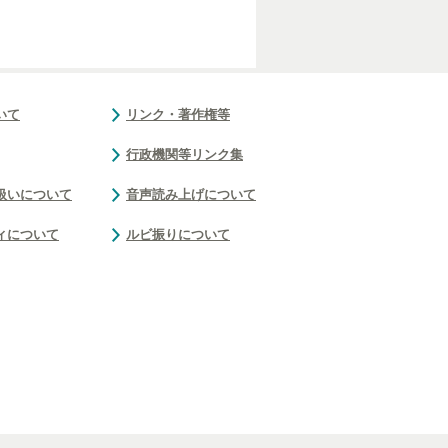
いて
リンク・著作権等
行政機関等リンク集
扱いについて
音声読み上げについて
ィについて
ルビ振りについて