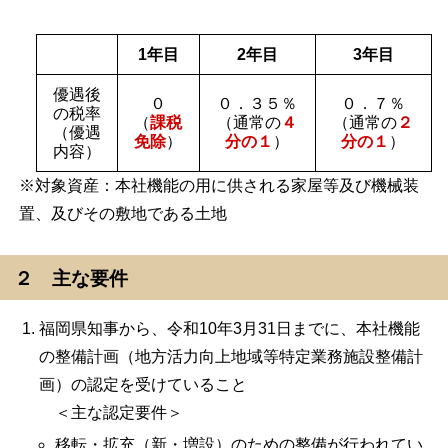
1年目
2年目
3年目
優遇後
０
０．３５％
０．７％
の税率
（
課税
（通常の
４
（通常の
２
（優遇
免除
）
分の１
）
分の１
）
内容）
※対象資産：本社機能の用に供される家屋等及び機械装
置、及びその敷地である土地
２ 主な要件
福岡県知事から、令和10年3月31日までに、本社機能
の整備計画（地方活力向上地域等特定業務施設整備計
画）の認定を受けていること
＜主な認定要件＞
移転・拡充（新・増設）のための整備が行われてい