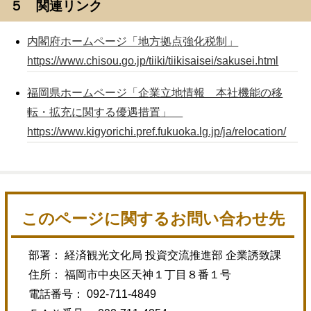
５ 関連リンク
内閣府ホームページ「地方拠点強化税制」
https://www.chisou.go.jp/tiiki/tiikisaisei/sakusei.html
福岡県ホームページ「企業立地情報 本社機能の移
転・拡充に関する優遇措置」
https://www.kigyorichi.pref.fukuoka.lg.jp/ja/relocation/
このページに関するお問い合わせ先
部署： 経済観光文化局 投資交流推進部 企業誘致課
住所： 福岡市中央区天神１丁目８番１号
電話番号： 092-711-4849