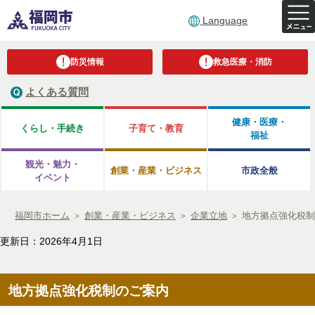
Language
防災情報
救急医療・消防
よくある質問
健康・医療・
くらし・手続き
子育て・教育
福祉
観光・魅力・
創業・産業・ビジネス
市政全般
イベント
福岡市ホーム
＞
創業・産業・ビジネス
＞
企業立地
＞
地方拠点強化税制
更新日：2026年4月1日
地方拠点強化税制のご案内