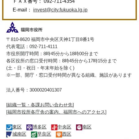
ＦＡＸ番号： 092-711-4354
E-mail：
invest@city.fukuoka.lg.jp
〒810-8620 福岡市中央区天神1丁目8番1号
代表電話：092-711-4111
市役所開庁時間：8時45分から18時00分まで
各区役所の窓口受付時間：8時45分から17時15分まで
(土・日・祝日・年末年始を除く)
※一部、開庁・窓口受付時間が異なる組織、施設があります
法人番号：3000020401307
[
組織一覧・各課お問い合わせ先
]
[
福岡市役所各庁舎の案内、福岡市へのアクセス
]
東区
博多区
中央区
南区
城南区
早良区
西区