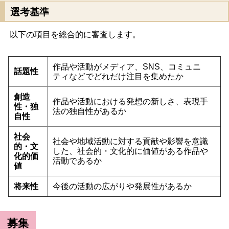
選考基準
以下の項目を総合的に審査します。
作品や活動がメディア、SNS、コミュニ
話題性
ティなどでどれだけ注目を集めたか
創造
作品や活動における発想の新しさ、表現手
性・独
法の独自性があるか
自性
社会
社会や地域活動に対する貢献や影響を意識
的・文
した、社会的・文化的に価値がある作品や
化的価
活動であるか
値
将来性
今後の活動の広がりや発展性があるか
募集