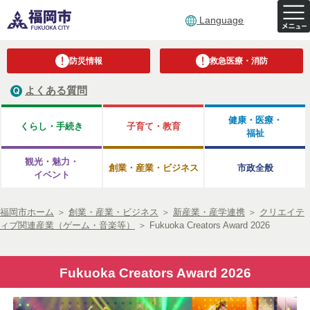
Language
防災情報
救急医療・消防
よくある質問
健康・医療・
くらし・手続き
子育て・教育
福祉
観光・魅力・
創業・産業・ビジネス
市政全般
イベント
福岡市ホーム
＞
創業・産業・ビジネス
＞
新産業・産学連携
＞
クリエイテ
ィブ関連産業（ゲーム・音楽等）
＞
Fukuoka Creators Award 2026
Fukuoka Creators Award 2026