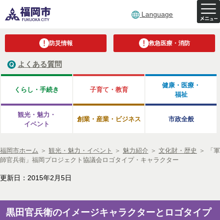
Language
防災情報
救急医療・消防
よくある質問
健康・医療・
くらし・手続き
子育て・教育
福祉
観光・魅力・
創業・産業・ビジネス
市政全般
イベント
福岡市ホーム
＞
観光・魅力・イベント
＞
魅力紹介
＞
文化財・歴史
＞
「軍
師官兵衛」福岡プロジェクト協議会ロゴタイプ・キャラクター
更新日：2015年2月5日
黒田官兵衛のイメージキャラクターとロゴタイプ