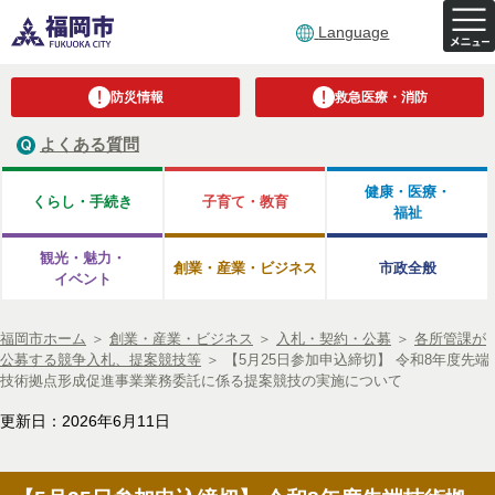
Language
防災情報
救急医療・消防
よくある質問
健康・医療・
くらし・手続き
子育て・教育
福祉
観光・魅力・
創業・産業・ビジネス
市政全般
イベント
福岡市ホーム
＞
創業・産業・ビジネス
＞
入札・契約・公募
＞
各所管課が
公募する競争入札、提案競技等
＞
【5月25日参加申込締切】 令和8年度先端
技術拠点形成促進事業業務委託に係る提案競技の実施について
更新日：2026年6月11日