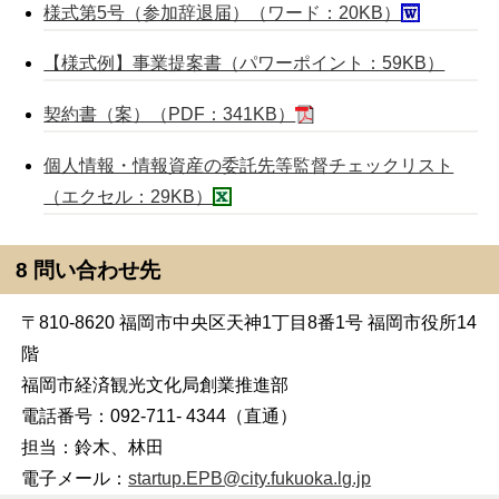
様式第5号（参加辞退届）（ワード：20KB）
【様式例】事業提案書（パワーポイント：59KB）
契約書（案）（PDF：341KB）
個人情報・情報資産の委託先等監督チェックリスト
（エクセル：29KB）
8 問い合わせ先
〒810-8620 福岡市中央区天神1丁目8番1号 福岡市役所14
階
福岡市経済観光文化局創業推進部
電話番号：092-711- 4344（直通）
担当：鈴木、林田
電子メール：
startup.EPB@city.fukuoka.lg.jp