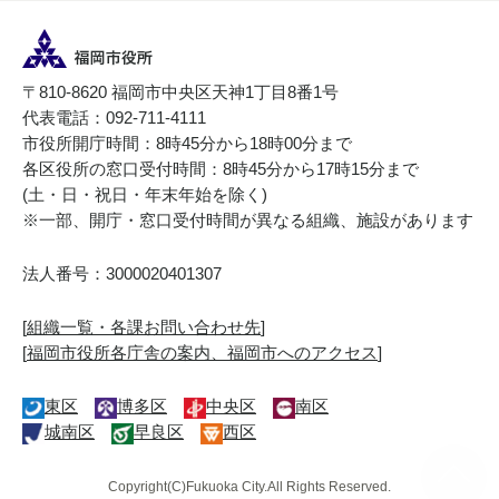
〒810-8620 福岡市中央区天神1丁目8番1号
代表電話：092-711-4111
市役所開庁時間：8時45分から18時00分まで
各区役所の窓口受付時間：8時45分から17時15分まで
(土・日・祝日・年末年始を除く)
※一部、開庁・窓口受付時間が異なる組織、施設があります
法人番号：3000020401307
[
組織一覧・各課お問い合わせ先
]
[
福岡市役所各庁舎の案内、福岡市へのアクセス
]
東区
博多区
中央区
南区
城南区
早良区
西区
Copyright(C)Fukuoka City.All Rights Reserved.