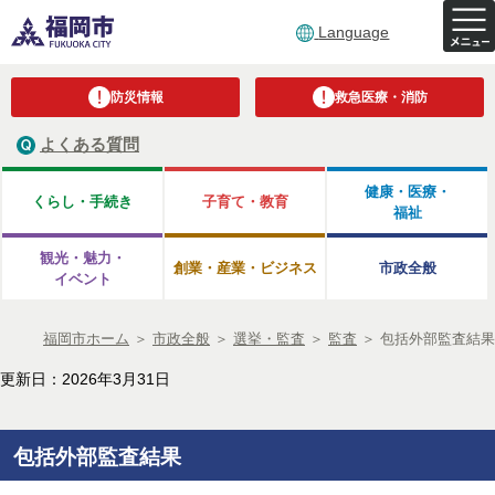
Language
防災情報
救急医療・消防
よくある質問
健康・医療・
くらし・手続き
子育て・教育
福祉
観光・魅力・
創業・産業・ビジネス
市政全般
イベント
福岡市ホーム
＞
市政全般
＞
選挙・監査
＞
監査
＞
包括外部監査結果
更新日：2026年3月31日
包括外部監査結果