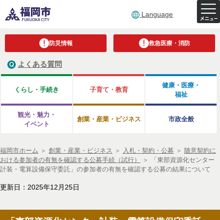
Language
防災情報
救急医療・消防
よくある質問
健康・医療・
くらし・手続き
子育て・教育
福祉
観光・魅力・
創業・産業・ビジネス
市政全般
イベント
福岡市ホーム
＞
創業・産業・ビジネス
＞
入札・契約・公募
＞
随意契約に
おける参加者の有無を確認する公募手続（試行）
＞
「東部資源化センター
計装・電算設備保守委託」の参加者の有無を確認する公募の結果について
更新日：2025年12月25日