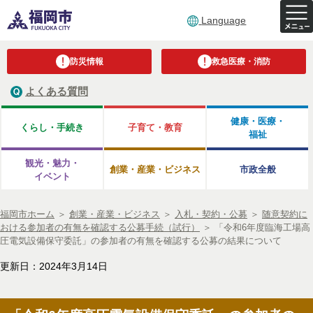
Language
防災情報
救急医療・消防
よくある質問
健康・医療・
くらし・手続き
子育て・教育
福祉
観光・魅力・
創業・産業・ビジネス
市政全般
イベント
福岡市ホーム
＞
創業・産業・ビジネス
＞
入札・契約・公募
＞
随意契約に
おける参加者の有無を確認する公募手続（試行）
＞
「令和6年度臨海工場高
圧電気設備保守委託」の参加者の有無を確認する公募の結果について
更新日：2024年3月14日