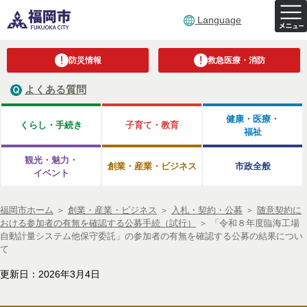
Language
防災情報
救急医療・消防
よくある質問
健康・医療・
くらし・手続き
子育て・教育
福祉
観光・魅力・
創業・産業・ビジネス
市政全般
イベント
福岡市ホーム
＞
創業・産業・ビジネス
＞
入札・契約・公募
＞
随意契約に
おける参加者の有無を確認する公募手続（試行）
＞
「令和８年度臨海工場
自動計量システム他保守委託」の参加者の有無を確認する公募の結果につい
て
更新日：2026年3月4日