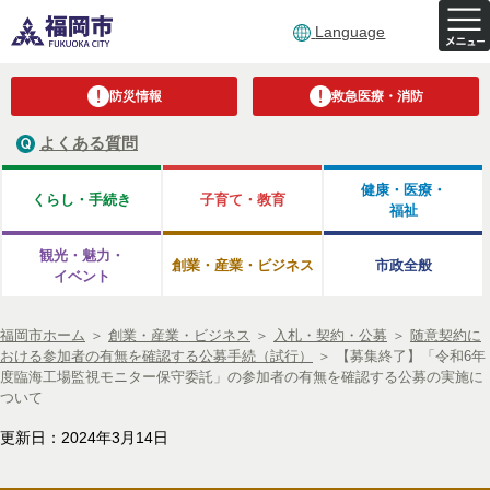
Language
防災情報
救急医療・消防
よくある質問
健康・医療・
くらし・手続き
子育て・教育
福祉
観光・魅力・
創業・産業・ビジネス
市政全般
イベント
福岡市ホーム
＞
創業・産業・ビジネス
＞
入札・契約・公募
＞
随意契約に
おける参加者の有無を確認する公募手続（試行）
＞
【募集終了】「令和6年
度臨海工場監視モニター保守委託」の参加者の有無を確認する公募の実施に
ついて
更新日：2024年3月14日