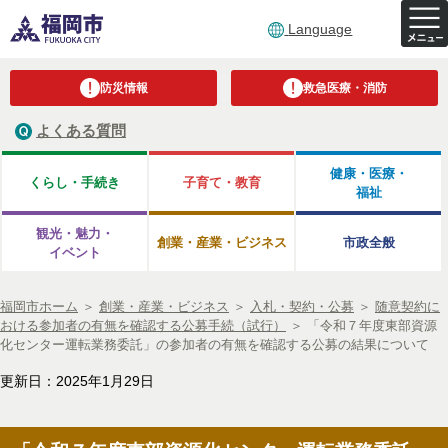
Language
防災情報
救急医療・消防
よくある質問
健康・医療・
くらし・手続き
子育て・教育
福祉
観光・魅力・
創業・産業・ビジネス
市政全般
イベント
福岡市ホーム
＞
創業・産業・ビジネス
＞
入札・契約・公募
＞
随意契約に
おける参加者の有無を確認する公募手続（試行）
＞
「令和７年度東部資源
化センター運転業務委託」の参加者の有無を確認する公募の結果について
更新日：2025年1月29日