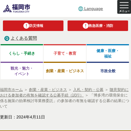
Language
防災情報
救急医療・消防
よくある質問
健康・医療・
くらし・手続き
子育て・教育
福祉
観光・魅力・
創業・産業・ビジネス
市政全般
イベント
福岡市ホーム
＞
創業・産業・ビジネス
＞
入札・契約・公募
＞
随意契約に
おける参加者の有無を確認する公募手続（試行）
＞
「博多湾の環境保全に
係る施策の効果検討等業務委託」の参加者の有無を確認する公募の結果につ
いて
更新日：2024年4月11日