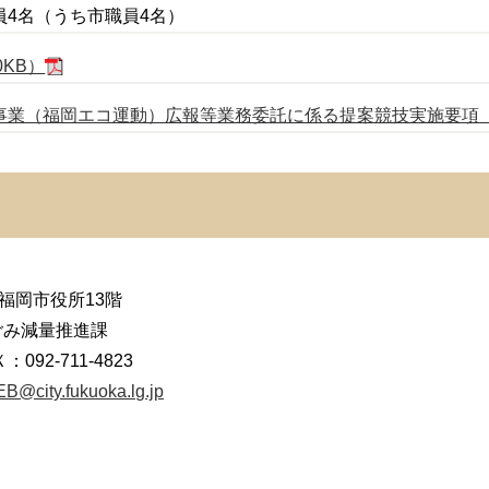
名（うち市職員4名）
0KB）
業（福岡エコ運動）広報等業務委託に係る提案競技実施要項（P
福岡市役所13階
ごみ減量推進課
092-711-4823
B@city.fukuoka.lg.jp