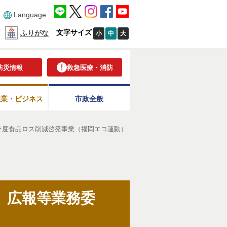
Language
文字サイズ
ふりがな
小
中
大
防災情報
救急医療・消防
産業・ビジネス
市政全般
年度食品ロス削減啓発事業（福岡エコ運動）
）広報等業務委