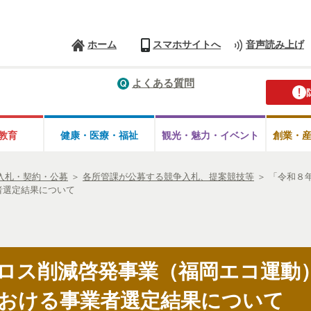
ホーム
スマホサイトへ
音声読み上げ
よくある質問
教育
健康・医療・
福祉
観光・魅力・
イベント
創業・
入札・契約・公募
＞
各所管課が公募する競争入札、提案競技等
＞
「令和８
者選定結果について
ロス削減啓発事業（福岡エコ運動
おける事業者選定結果について