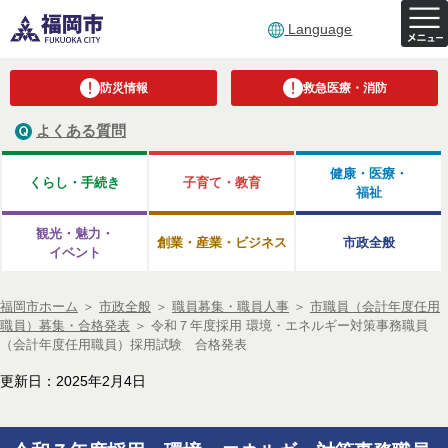
Language
防災情報
救急医療・消防
よくある質問
健康・医療・
くらし・手続き
子育て・教育
福祉
観光・魅力・
創業・産業・ビジネス
市政全般
イベント
福岡市ホーム
＞
市政全般
＞
職員募集・職員人事
＞
市職員（会計年度任用
職員）募集・合格発表
＞
令和７年度採用 環境・エネルギー対策事務職員
（会計年度任用職員）採用試験 合格発表
更新日：2025年2月4日