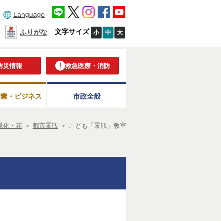
Language
文字サイズ
ふりがな
小
中
大
防災情報
救急医療・消防
産業・ビジネス
市政全般
緑化・花
＞
都市景観
＞
こども「景観」教室