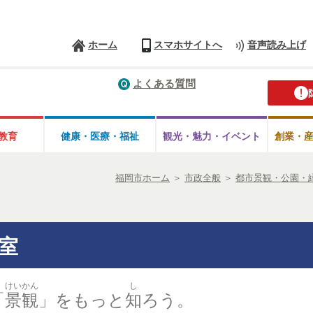
ホーム
スマホサイトへ
音声読み上げ
よくある質問
教育
健康・医療・
福祉
観光・魅力・
イベント
創業・
福岡市ホーム
＞
市政全般
＞
都市景観・公園・
室
けいかん
し
「
景観
」をもっと
知
ろう。