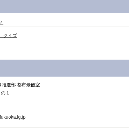
？
）クイズ
り推進部 都市景観室
８の１
ukuoka.lg.jp