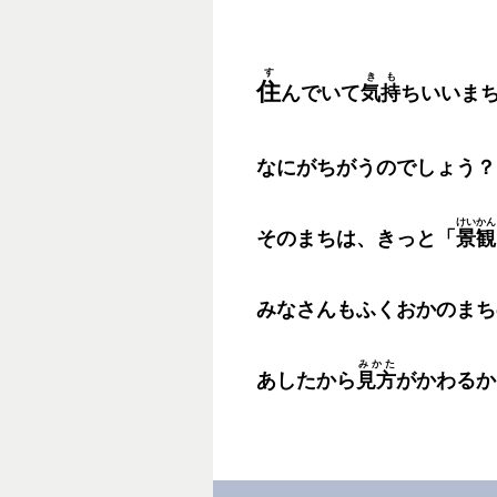
す
きも
住
んでいて
気持
ちいいま
なにがちがうのでしょう？
けいかん
そのまちは、きっと「
景観
みなさんもふくおかのまち
みかた
あしたから
見方
がかわるか