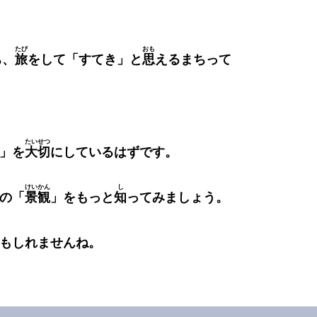
たび
おも
ち、
旅
をして「すてき」と
思
えるまちって
たいせつ
」を
大切
にしているはずです。
けいかん
し
の「
景観
」をもっと
知
ってみましょう。
もしれませんね。