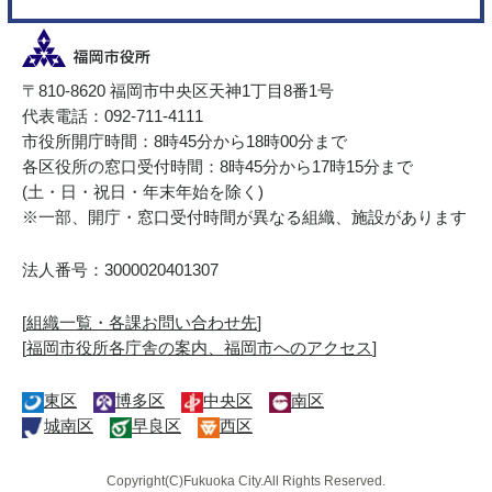
〒810-8620 福岡市中央区天神1丁目8番1号
代表電話：092-711-4111
市役所開庁時間：8時45分から18時00分まで
各区役所の窓口受付時間：8時45分から17時15分まで
(土・日・祝日・年末年始を除く)
※一部、開庁・窓口受付時間が異なる組織、施設があります
法人番号：3000020401307
[
組織一覧・各課お問い合わせ先
]
[
福岡市役所各庁舎の案内、福岡市へのアクセス
]
東区
博多区
中央区
南区
城南区
早良区
西区
Copyright(C)Fukuoka City.All Rights Reserved.