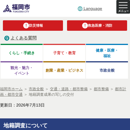
Language
防災情報
救急医療・消防
よくある質問
健康・医療・
くらし・手続き
子育て・教育
福祉
観光・魅力・
創業・産業・ビジネス
市政全般
イベント
福岡市ホーム
＞
市政全般
＞
交通・道路・都市整備
＞
都市整備
＞
都市計
画・都市交通
＞
地籍調査成果の写しの交付
更新日：2026年7月13日
地籍調査について