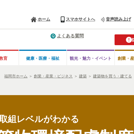
ホーム
スマホサイトへ
音声読み上げ
よくある質問
教育
健康・医療・
福祉
観光・魅力・
イベント
創業・
福岡市ホーム
＞
創業・産業・ビジネス
＞
建築
＞
建築物を買う・建てる
取組レベルがわかる