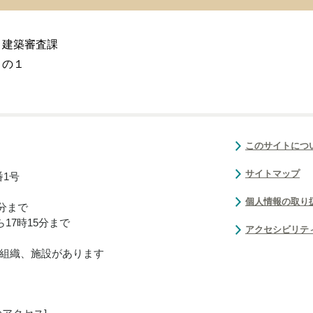
 建築審査課
８の１
このサイトにつ
サイトマップ
番1号
個人情報の取り
0分まで
17時15分まで
アクセシビリテ
組織、施設があります