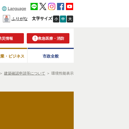
Language
文字サイズ
ふりがな
小
中
大
防災情報
救急医療・消防
産業・ビジネス
市政全般
＞
建築確認申請等について
＞
環境性能表示