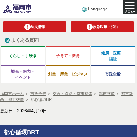
Language
防災情報
救急医療・消防
よくある質問
健康・医療・
くらし・手続き
子育て・教育
福祉
観光・魅力・
創業・産業・ビジネス
市政全般
イベント
福岡市ホーム
＞
市政全般
＞
交通・道路・都市整備
＞
都市整備
＞
都市計
画・都市交通
＞
都心循環BRT
更新日：2026年4月10日
都心循環BRT