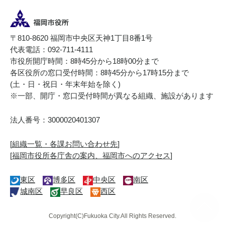
〒810-8620 福岡市中央区天神1丁目8番1号
代表電話：092-711-4111
市役所開庁時間：8時45分から18時00分まで
各区役所の窓口受付時間：8時45分から17時15分まで
(土・日・祝日・年末年始を除く)
※一部、開庁・窓口受付時間が異なる組織、施設があります
法人番号：3000020401307
[
組織一覧・各課お問い合わせ先
]
[
福岡市役所各庁舎の案内、福岡市へのアクセス
]
東区
博多区
中央区
南区
城南区
早良区
西区
Copyright(C)Fukuoka City.All Rights Reserved.