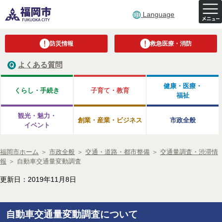
Language
防災情報
救急医療・消防
よくある質問
健康・医療・
くらし・手続き
子育て・教育
福祉
観光・魅力・
創業・産業・ビジネス
市政全般
イベント
福岡市ホーム
＞
市政全般
＞
交通・道路・都市整備
＞
交通量調査・渋滞情
報
＞
自動車交通量変動調査
更新日：2019年11月8日
自動車交通量変動調査について