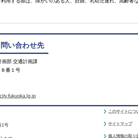
を利用する際は、障がいのある人、妊婦、乳幼児連れ、高齢者
お問い合わせ先
計画部 交通計画課
目８番１号
ty.fukuoka.lg.jp
このサイトにつ
サイトマップ
番1号
個人情報の取り