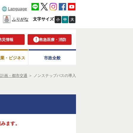
Language
文字サイズ
ふりがな
小
中
大
防災情報
救急医療・消防
産業・ビジネス
市政全般
市計画・都市交通
＞
ノンステップバスの導入
組みます。