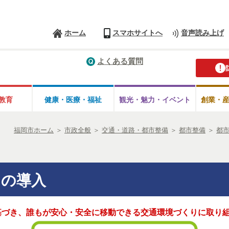
ホーム
スマホサイトへ
音声読み上げ
よくある質問
教育
健康・医療・
福祉
観光・魅力・
イベント
創業・
福岡市ホーム
＞
市政全般
＞
交通・道路・都市整備
＞
都市整備
＞
都
スの導入
基づき、誰もが安心・安全に移動できる交通環境づくりに取り