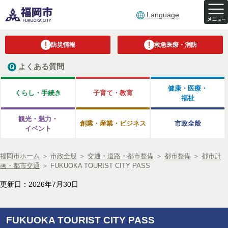
Language
防災情報
救急医療・消防
よくある質問
健康・医療・
くらし・手続き
子育て・教育
福祉
観光・魅力・
創業・産業・ビジネス
市政全般
イベント
福岡市ホーム
＞
市政全般
＞
交通・道路・都市整備
＞
都市整備
＞
都市計
画・都市交通
＞
FUKUOKA TOURIST CITY PASS
更新日：2026年7月30日
FUKUOKA TOURIST CITY PASS