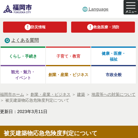
Language
防災情報
救急医療・消防
よくある質問
健康・医療・
くらし・手続き
子育て・教育
福祉
観光・魅力・
創業・産業・ビジネス
市政全般
イベント
福岡市ホーム
＞
創業・産業・ビジネス
＞
建築
＞
地震等への対策について
＞
被災建築物応急危険度判定について
更新日：2023年3月11日
被災建築物応急危険度判定について