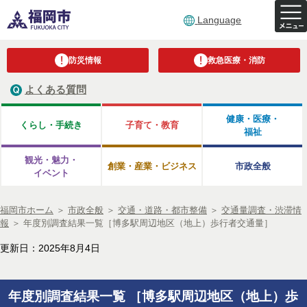
Language
防災情報
救急医療・消防
よくある質問
健康・医療・
くらし・手続き
子育て・教育
福祉
観光・魅力・
創業・産業・ビジネス
市政全般
イベント
福岡市ホーム
＞
市政全般
＞
交通・道路・都市整備
＞
交通量調査・渋滞情
報
＞
年度別調査結果一覧［博多駅周辺地区（地上）歩行者交通量］
更新日：2025年8月4日
年度別調査結果一覧 ［博多駅周辺地区（地上）歩