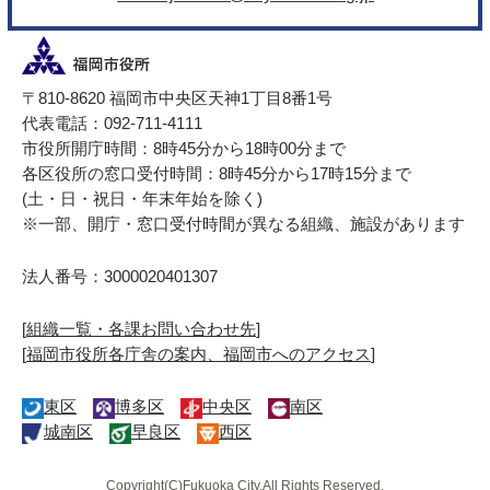
〒810-8620 福岡市中央区天神1丁目8番1号
代表電話：092-711-4111
市役所開庁時間：8時45分から18時00分まで
各区役所の窓口受付時間：8時45分から17時15分まで
(土・日・祝日・年末年始を除く)
※一部、開庁・窓口受付時間が異なる組織、施設があります
法人番号：3000020401307
[
組織一覧・各課お問い合わせ先
]
[
福岡市役所各庁舎の案内、福岡市へのアクセス
]
東区
博多区
中央区
南区
城南区
早良区
西区
Copyright(C)Fukuoka City.All Rights Reserved.