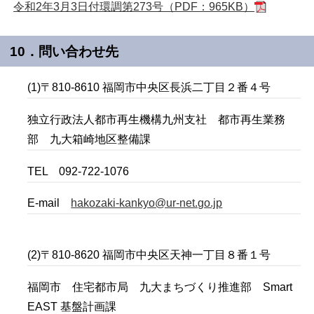
令和2年3月3日付環調第273号（PDF：965KB）
10．問い合わせ先
(1)〒810-8610 福岡市中央区長浜二丁目２番４号
独立行政法人都市再生機構九州支社 都市再生業務
部 九大箱崎地区整備課
TEL 092-722-1076
E-mail
hakozaki-kankyo@ur-net.go.jp
(2)〒810-8620 福岡市中央区天神一丁目８番１号
福岡市 住宅都市局 九大まちづくり推進部 Smart
EAST 基盤計画課