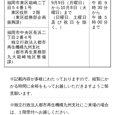
福岡市東区箱崎二丁
9月9日（月曜日）
午前９
目５４番１号
から10月8日（火
時30分
東区役所 ２階
曜日）まで
から
（東区総務部企画
（日曜日、土曜日
午後５
振興課）
及び祝日を除
時00分
く。）
まで
福岡市中央区長浜二
丁目２番４号
独立行政法人都市
再生機構九州支社
（都市再生業務部
九大箱崎地区整備
課）
※記載内容が多岐にわたっておりますので、縦覧にか
かる時間に余裕をもってお越しいただきますようご留
意願います。
※独立行政法人都市再生機構九州支社にご来場の場合
は、１階受付へお越しください。