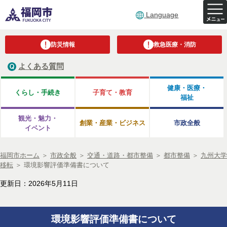
Language
防災情報
救急医療・消防
よくある質問
健康・医療・
くらし・手続き
子育て・教育
福祉
観光・魅力・
創業・産業・ビジネス
市政全般
イベント
福岡市ホーム
＞
市政全般
＞
交通・道路・都市整備
＞
都市整備
＞
九州大学
移転
＞
環境影響評価準備書について
更新日：2026年5月11日
環境影響評価準備書について