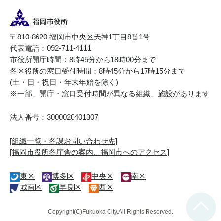
〒810-8620 福岡市中央区天神1丁目8番1号
代表電話：092-711-4111
市役所開庁時間：8時45分から18時00分まで
各区役所の窓口受付時間：8時45分から17時15分まで
(土・日・祝日・年末年始を除く)
※一部、開庁・窓口受付時間が異なる組織、施設があります
法人番号：3000020401307
[
組織一覧・各課お問い合わせ先
]
[
福岡市役所各庁舎の案内、福岡市へのアクセス
]
東区
博多区
中央区
南区
城南区
早良区
西区
Copyright(C)Fukuoka City.All Rights Reserved.