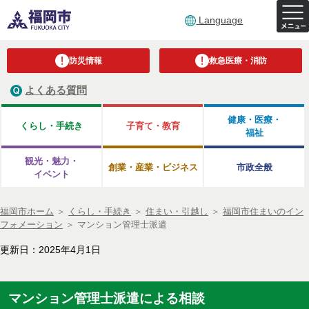
Language
防災情報
救急医療・消防
よくある質問
健康・医療・
くらし・手続き
子育て・教育
福祉
観光・魅力・
創業・産業・ビジネス
市政全般
イベント
福岡市ホーム
＞
くらし・手続き
＞
住まい・引越し
＞
福岡市住まいのイン
フォメーション
＞
マンション管理士派遣
更新日：2025年4月1日
マンション管理士派遣による相談