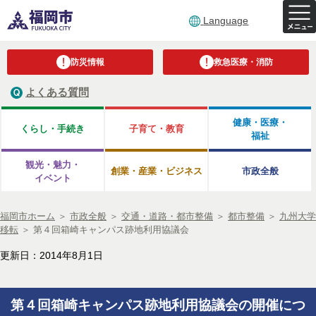
Language
防災情報
救急医療・消防
よくある質問
健康・医療・
くらし・手続き
子育て・教育
福祉
観光・魅力・
創業・産業・ビジネス
市政全般
イベント
福岡市ホーム
＞
市政全般
＞
交通・道路・都市整備
＞
都市整備
＞
九州大学
移転
＞
第４回箱崎キャンパス跡地利用協議会
更新日：2014年8月1日
第４回箱崎キャンパス跡地利用協議会の開催につ