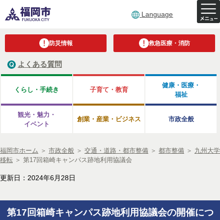
Language
防災情報
救急医療・消防
よくある質問
健康・医療・
くらし・手続き
子育て・教育
福祉
観光・魅力・
創業・産業・ビジネス
市政全般
イベント
福岡市ホーム
＞
市政全般
＞
交通・道路・都市整備
＞
都市整備
＞
九州大学
移転
＞
第17回箱崎キャンパス跡地利用協議会
更新日：2024年6月28日
第17回箱崎キャンパス跡地利用協議会の開催につ