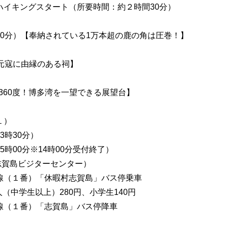
 ハイキングスタート（所要時間：約２時間30分）
20分）【奉納されている1万本超の鹿の角は圧巻！】
【元寇に由縁のある祠】
【360度！博多湾を一望できる展望台】
１）
3時30分）
5時00分※14時00分受付終了）
志賀島ビジターセンター）
内線（１番）「休暇村志賀島」バス停乗車
人（中学生以上）280円、小学生140円
内線（１番）「志賀島」バス停降車