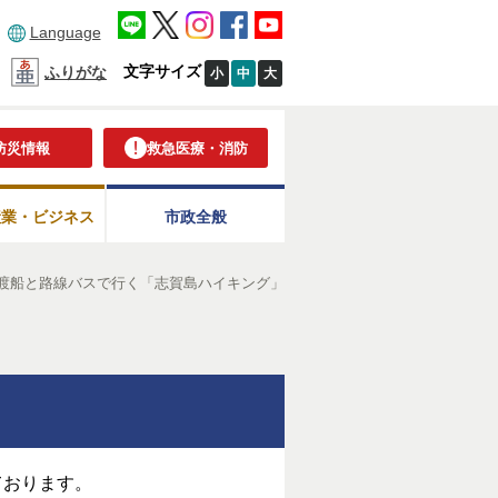
Language
文字サイズ
ふりがな
小
中
大
防災情報
救急医療・消防
産業・ビジネス
市政全般
渡船と路線バスで行く「志賀島ハイキング」
ております。