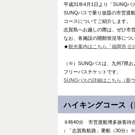
平成31年4月1日より「SUN
SUNQパスで乗り放題の市営渡
コースについてご紹介します。
志賀島へお越しの際は、ぜひ市
なお、各施設の開館状況等につ
★
観光案内はこちら「福岡市 公
（※）SUNQパスは、九州7県
フリーパスチケットです。
SUNQパスの詳細はこちら（新
ハイキングコース（
９時40分 市営渡船博多旅客待
↓ 「志賀島航路」乗船（30分）