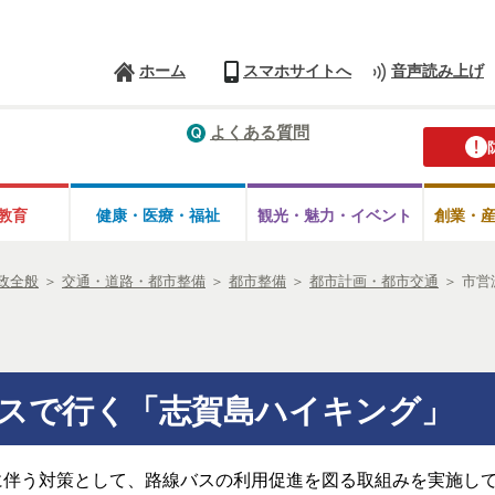
ホーム
スマホサイトへ
音声読み上げ
よくある質問
教育
健康・医療・
福祉
観光・魅力・
イベント
創業・
政全般
＞
交通・道路・都市整備
＞
都市整備
＞
都市計画・都市交通
＞
市営
スで行く「志賀島ハイキング」
に伴う対策として、路線バスの利用促進を図る取組みを実施し