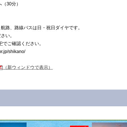
へ（30分）
。航路、路線バスは日・祝日ダイヤです。
ださい。
P
でご確認ください。
jp/shikano/
（新ウィンドウで表示）