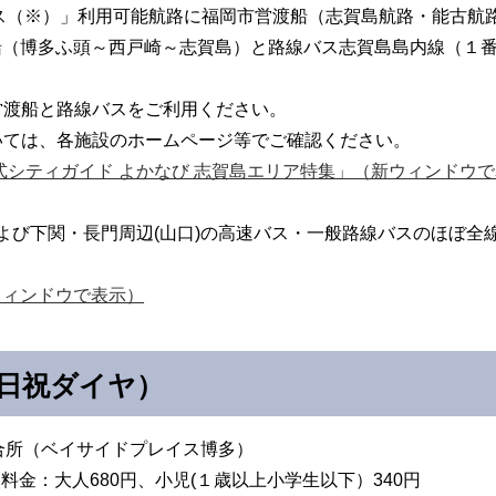
Qパス（※）」利用可能航路に福岡市営渡船（志賀島航路・能古
船（博多ふ頭～西戸崎～志賀島）と路線バス志賀島島内線（１
営渡船と路線バスをご利用ください。
いては、各施設のホームページ等でご確認ください。
式シティガイド よかなび 志賀島エリア特集」（新ウィンドウ
および下関・長門周辺(山口)の高速バス・一般路線バスのほぼ
ウィンドウで表示）
日祝ダイヤ）
合所（ベイサイドプレイス博多）
※料金：大人680円、小児(１歳以上小学生以下）340円