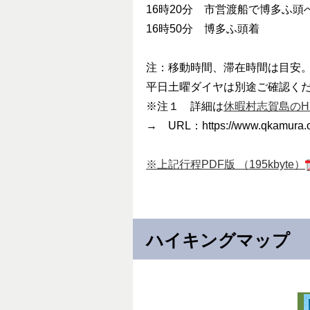
16時20分 市営渡船で博多ふ頭
16時50分 博多ふ頭着
注：移動時間、滞在時間は目安
平日土曜ダイヤは別途ご確認く
※注１ 詳細は
休暇村志賀島のH
→ URL：https://www.qkamura.or.
※上記行程PDF版 （195kbyte）
ハイキングマップ