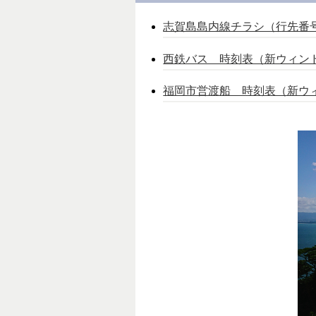
志賀島島内線チラシ（行先番号1
西鉄バス 時刻表（新ウィン
福岡市営渡船 時刻表（新ウ