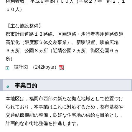
権利者数 ：平成９年 約７００人（平成２７年 約２，１
５０人）
【主な施設整備】
都市計画道路１３路線、区画道路・歩行者専用道路鉄道
高架化（限度額立体交差事業）、新駅設置、駅前広場
３ヵ所、公園８ヵ所（近隣公園２ヵ所、街区公園６ヵ
所）
設計図 （242kbyte）
事業目的
本地区は，福岡市西部の新たな拠点地域として位置づけ
られており，本事業はこれに対応するため，都市基盤や
交通結節機能の整備，良好な住宅地の供給を目的とし，
計画的な市街地整備を推進します。