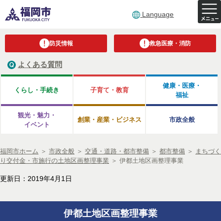
Language
防災情報
救急医療・消防
よくある質問
健康・医療・
くらし・手続き
子育て・教育
福祉
観光・魅力・
創業・産業・ビジネス
市政全般
イベント
福岡市ホーム
＞
市政全般
＞
交通・道路・都市整備
＞
都市整備
＞
まちづく
り交付金・市施行の土地区画整理事業
＞
伊都土地区画整理事業
更新日：2019年4月1日
伊都土地区画整理事業