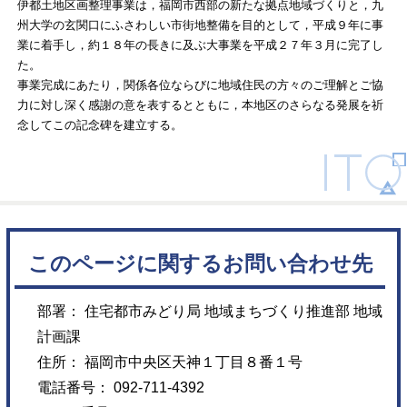
伊都土地区画整理事業は，福岡市西部の新たな拠点地域づくりと，九
州大学の玄関口にふさわしい市街地整備を目的として，平成９年に事
業に着手し，約１８年の長きに及ぶ大事業を平成２７年３月に完了し
た。
事業完成にあたり，関係各位ならびに地域住民の方々のご理解とご協
力に対し深く感謝の意を表するとともに，本地区のさらなる発展を祈
念してこの記念碑を建立する。
このページに関するお問い合わせ先
部署： 住宅都市みどり局 地域まちづくり推進部 地域
計画課
住所： 福岡市中央区天神１丁目８番１号
電話番号： 092-711-4392