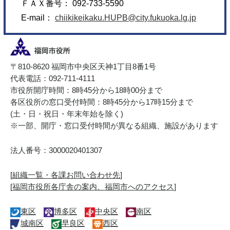
ＦＡＸ番号： 092-733-5590
E-mail：
chiikikeikaku.HUPB@city.fukuoka.lg.jp
〒810-8620 福岡市中央区天神1丁目8番1号
代表電話：092-711-4111
市役所開庁時間：8時45分から18時00分まで
各区役所の窓口受付時間：8時45分から17時15分まで
(土・日・祝日・年末年始を除く)
※一部、開庁・窓口受付時間が異なる組織、施設があります
法人番号：3000020401307
[
組織一覧・各課お問い合わせ先
]
[
福岡市役所各庁舎の案内、福岡市へのアクセス
]
東区
博多区
中央区
南区
城南区
早良区
西区