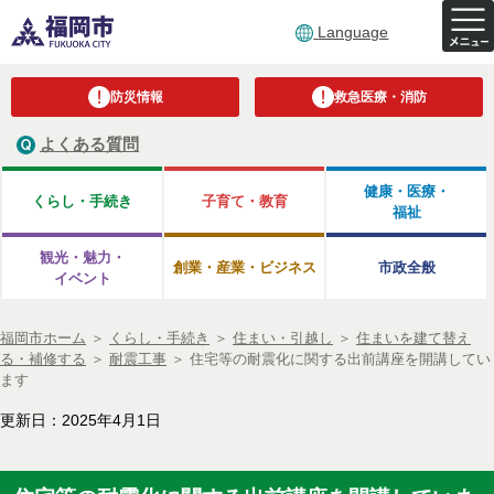
Language
防災情報
救急医療・消防
よくある質問
健康・医療・
くらし・手続き
子育て・教育
福祉
観光・魅力・
創業・産業・ビジネス
市政全般
イベント
福岡市ホーム
＞
くらし・手続き
＞
住まい・引越し
＞
住まいを建て替え
る・補修する
＞
耐震工事
＞
住宅等の耐震化に関する出前講座を開講してい
ます
更新日：2025年4月1日