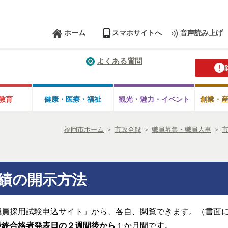
ホーム
スマホサイトへ
音声読み上げ
よくある質問
教育
健康・医療・
福祉
観光・魅力・
イベント
創業・
福岡市ホーム
＞
市政全般
＞
職員募集・職員人事
＞
績の開示方法
職員採用試験申込サイト」から、各自、閲覧できます。（書面
最終合格者発表日の２週間後から
１か月間です。