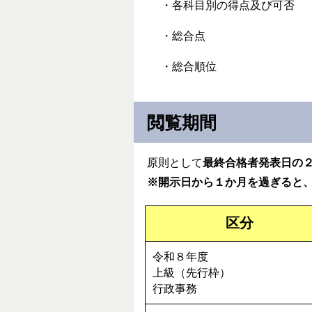
・各科目別の得点及び可否
・総合点
・総合順位
閲覧期間
原則として
最終合格者発表日の
※開示日から１か月を過ぎると
区分
令和８年度
上級（先行枠）
行政事務