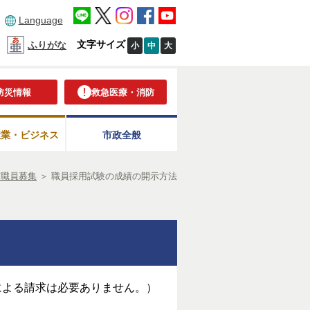
Language
文字サイズ
ふりがな
小
中
大
防災情報
救急医療・消防
産業・ビジネス
市政全般
市職員募集
＞
職員採用試験の成績の開示方法
による請求は必要ありません。）