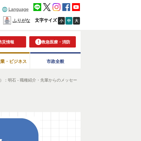
Language
文字サイズ
ふりがな
小
中
大
防災情報
救急医療・消防
産業・ビジネス
市政全般
）：明石 - 職種紹介・先輩からのメッセー