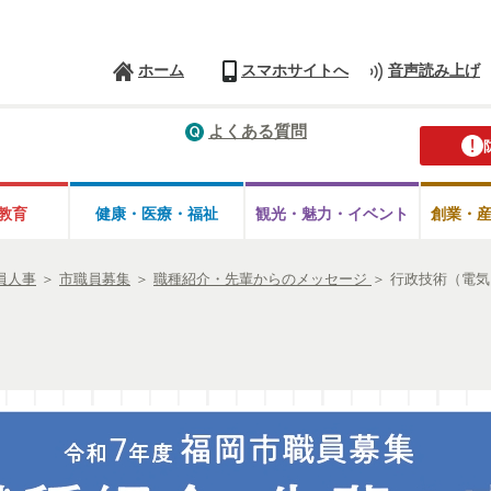
ホーム
スマホサイトへ
音声読み上げ
よくある質問
教育
健康・医療・
福祉
観光・魅力・
イベント
創業・
員人事
＞
市職員募集
＞
職種紹介・先輩からのメッセージ
＞
行政技術（電気