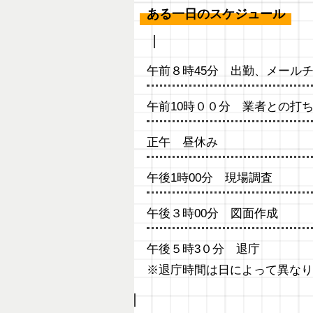
ある一日のスケジュール
午前８時45分 出勤、メール
午前10時００分 業者との打
正午 昼休み
午後1時00分 現場調査
午後３時00分 図面作成
午後５時3０分 退庁
※退庁時間は日によって異なり