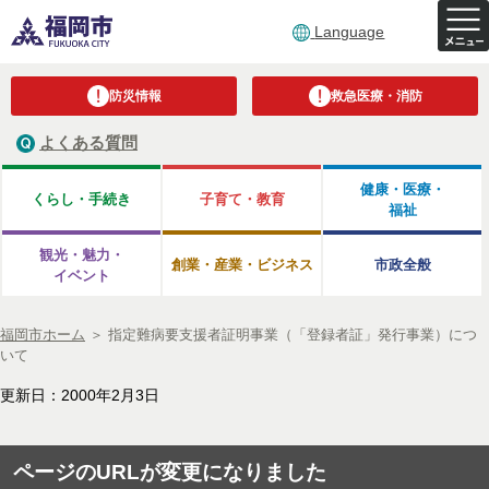
Language
防災情報
救急医療・消防
よくある質問
健康・医療・
くらし・手続き
子育て・教育
福祉
観光・魅力・
創業・産業・ビジネス
市政全般
イベント
福岡市ホーム
＞
指定難病要支援者証明事業（「登録者証」発行事業）につ
いて
更新日：2000年2月3日
ページのURLが変更になりました