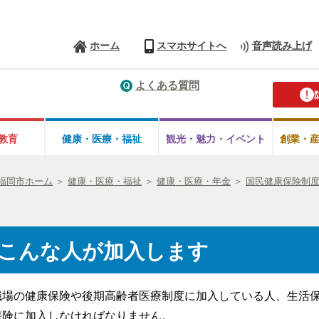
ホーム
スマホサイトへ
音声読み上げ
よくある質問
教育
健康・医療・
福祉
観光・魅力・
イベント
創業・
福岡市ホーム
＞
健康・医療・福祉
＞
健康・医療・年金
＞
国民健康保険制
こんな人が加入します
職場の健康保険や後期高齢者医療制度に加入している人、生活
保険に加入しなければなりません。