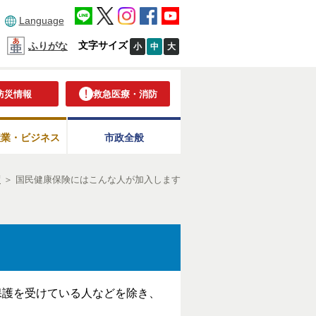
Language
文字サイズ
ふりがな
小
中
大
防災情報
救急医療・消防
産業・ビジネス
市政全般
度
＞
国民健康保険にはこんな人が加入します
保護を受けている人などを除き、