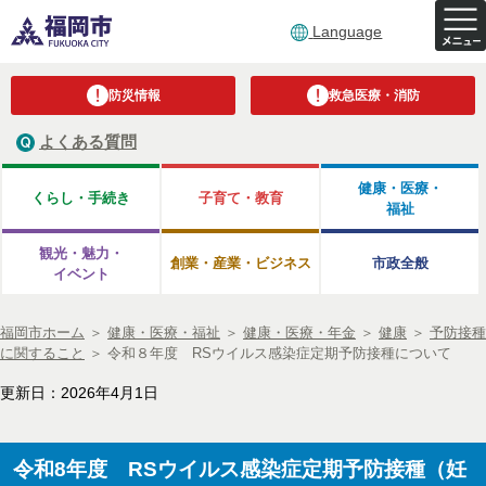
Language
防災情報
救急医療・消防
よくある質問
健康・医療・
くらし・手続き
子育て・教育
福祉
観光・魅力・
創業・産業・ビジネス
市政全般
イベント
福岡市ホーム
＞
健康・医療・福祉
＞
健康・医療・年金
＞
健康
＞
予防接種
に関すること
＞
令和８年度 RSウイルス感染症定期予防接種について
更新日：2026年4月1日
令和8年度 RSウイルス感染症定期予防接種（妊