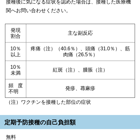
接種後に気になる症状を認めた場合は、接種した医療機
関へお問い合わせください。
発現
主な副反応
割合
10％
疼痛（注）（40.6％）、頭痛（31.0％）、筋
以上
肉痛（26.5％）
10％
紅斑（注）、腫脹（注）
未満
頻度
発疹、蕁麻疹
不明
（注）ワクチンを接種した部位の症状
定期予防接種の自己負担額
無料