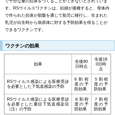
で十分な量の抗体をつくることができないとされていま
す。RSウイルスワクチンは、妊婦が接種すると、母体内
で作られた抗体が胎盤を通じて胎児に移行し、生まれた
乳児が出生時から病原体に対する予防効果を得ることが
できるワクチンです。
ワクチンの効果
生後18
生後90
効果
0日時
日時点
点
6割程
５割程
RSウイルス感染による医療受診
度の予
度の予
を必要とした下気道感染の予防
防効果
防効果
RSウイルス感染による医療受診
８割程
７割程
を必要とした重症下気道感染症
度の予
度の予
（注）の予防
防効果
防効果