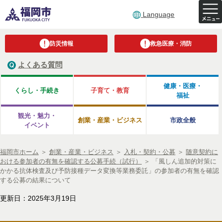
Language
防災情報
救急医療・消防
よくある質問
健康・医療・
くらし・手続き
子育て・教育
福祉
観光・魅力・
創業・産業・ビジネス
市政全般
イベント
福岡市ホーム
＞
創業・産業・ビジネス
＞
入札・契約・公募
＞
随意契約に
おける参加者の有無を確認する公募手続（試行）
＞
「風しん追加的対策に
かかる抗体検査及び予防接種データ変換等業務委託」の参加者の有無を確認
する公募の結果について
更新日：2025年3月19日