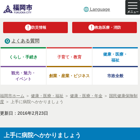
Language
防災情報
救急医療・消防
よくある質問
健康・医療・
くらし・手続き
子育て・教育
福祉
観光・魅力・
創業・産業・ビジネス
市政全般
イベント
福岡市ホーム
＞
健康・医療・福祉
＞
健康・医療・年金
＞
国民健康保険制
度
＞
上手に病院へかかりましょう
更新日：2016年2月23日
上手に病院へかかりましょう